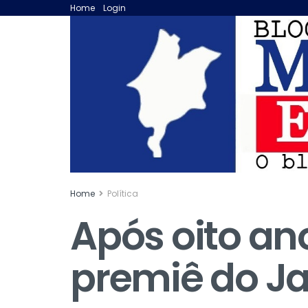
Home
Login
Home
Política
Após oito ano
premiê do J