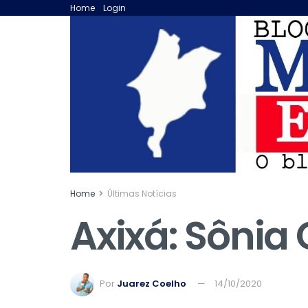
Home
Login
Home
Últimas Notícias
Axixá: Sônia
Por
Juarez Coelho
14/10/2020