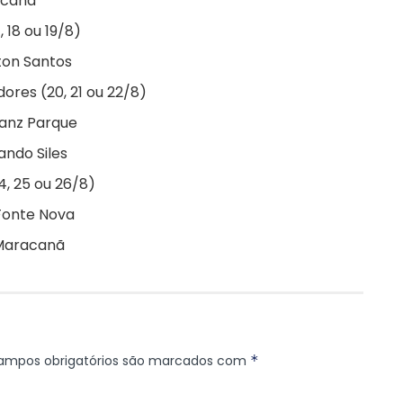
acanã
, 18 ou 19/8)
ton Santos
dores (20, 21 ou 22/8)
ianz Parque
ando Siles
4, 25 ou 26/8)
 Fonte Nova
 Maracanã
ampos obrigatórios são marcados com
*