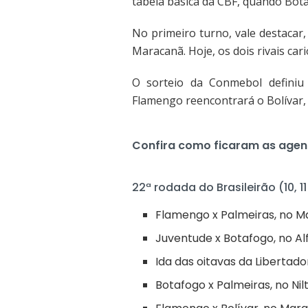
tabela básica da CBF, quando Bot
No primeiro turno, vale destacar,
Maracanã. Hoje, os dois rivais car
O sorteio da Conmebol definiu
Flamengo reencontrará o Bolívar, 
Confira como ficaram as age
22ª rodada do Brasileirão (10, 11
Flamengo x Palmeiras, no 
Juventude x Botafogo, no Al
Ida das oitavas da Libertador
Botafogo x Palmeiras, no Ni