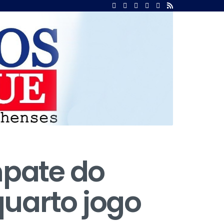
mpate do
uarto jogo