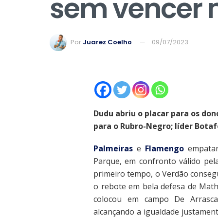
sem vencer 
Por
Juarez Coelho
09/07/2023
Dudu abriu o placar para os don
para o Rubro-Negro; líder Bota
Palmeiras
e
Flamengo
empatar
Parque, em confronto válido pe
primeiro tempo, o Verdão consegu
o rebote em bela defesa de Mat
colocou em campo De Arrascae
alcançando a igualdade justament