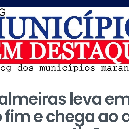
 Palmeiras leva e
fim e chega ao q