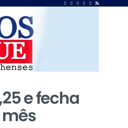
,25 e fecha
m mês