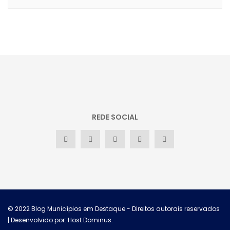
REDE SOCIAL
© 2022
Blog Municípios em Destaque
- Direitos autorais reservados
| Desenvolvido por: Host Dominus
.