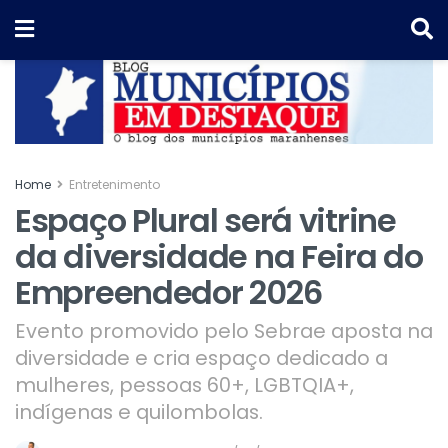
Home
Entretenimento
Espaço Plural será vitrine
da diversidade na Feira do
Empreendedor 2026
Evento promovido pelo Sebrae aposta na
diversidade e cria espaço dedicado a
mulheres, pessoas 60+, LGBTQIA+,
indígenas e quilombolas.