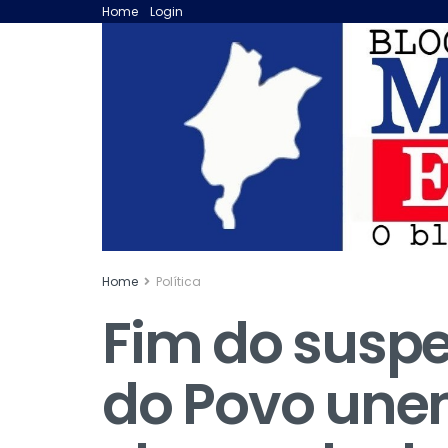
Home
Login
Home
Política
Fim do suspen
do Povo unem