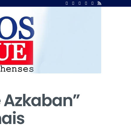
de Azkaban”
ais