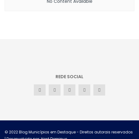
No Content Available
REDE SOCIAL
© 2022
Blog Municípios em Destaque
- Direitos autorais reservados
| Desenvolvido por: Host Dominus
.