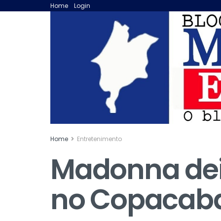
Home
Login
Home
Entretenimento
Madonna deix
no Copacaba