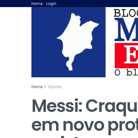
Home
Login
Home
Esporte
Messi: Craque
em novo prot