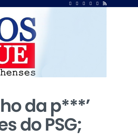
lho da p***’
es do PSG;