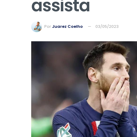
assista
Por
Juarez Coelho
03/05/2023