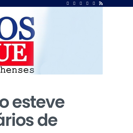
co esteve
ários de