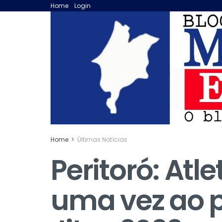
Home
Login
Home
Últimas Notícias
Peritoró: Atl
uma vez ao p