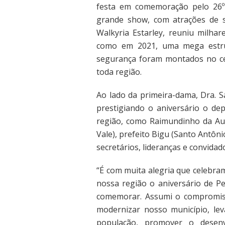
festa em comemoração pelo 26º 
grande show, com atrações de 
Walkyria Estarley, reuniu milha
como em 2021, uma mega estr
segurança foram montados no cen
toda região.
Ao lado da primeira-dama, Dra. Sa
prestigiando o aniversário o dep
região, como Raimundinho da Audi
Vale), prefeito Bigu (Santo Antôn
secretários, lideranças e convidad
“É com muita alegria que celebra
nossa região o aniversário de P
comemorar. Assumi o compromiss
modernizar nosso município, lev
população, promover o desen