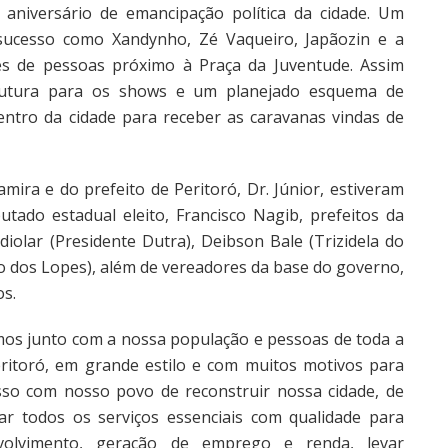
aniversário de emancipação política da cidade. Um
sucesso como Xandynho, Zé Vaqueiro, Japãozin e a
res de pessoas próximo à Praça da Juventude. Assim
utura para os shows e um planejado esquema de
tro da cidade para receber as caravanas vindas de
mira e do prefeito de Peritoró, Dr. Júnior, estiveram
utado estadual eleito, Francisco Nagib, prefeitos da
olar (Presidente Dutra), Deibson Bale (Trizidela do
io dos Lopes), além de vereadores da base do governo,
os.
mos junto com a nossa população e pessoas de toda a
eritoró, em grande estilo e com muitos motivos para
o com nosso povo de reconstruir nossa cidade, de
ar todos os serviços essenciais com qualidade para
volvimento, geração de emprego e renda, levar