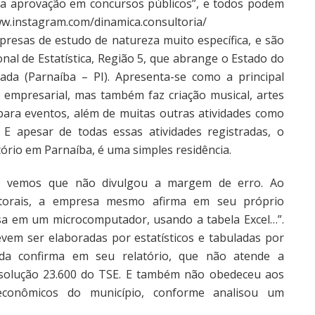
na aprovação em concursos públicos”, e todos podem
www.instagram.com/dinamica.consultoria/
presas de estudo de natureza muito específica, e são
nal de Estatística, Região 5, que abrange o Estado do
ada (Parnaíba – PI). Apresenta-se como a principal
 empresarial, mas também faz criação musical, artes
 para eventos, além de muitas outras atividades como
E apesar de todas essas atividades registradas, o
ório em Parnaíba, é uma simples residência.
ue vemos que não divulgou a margem de erro. Ao
itorais, a empresa mesmo afirma em seu próprio
isa em um microcomputador, usando a tabela Excel…”.
evem ser elaboradas por estatísticos e tabuladas por
inda confirma em seu relatório, que não atende a
a Resolução 23.600 do TSE. E também não obedeceu aos
oeconômicos do município, conforme analisou um