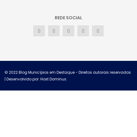
REDE SOCIAL
© 2022
Blog Municípios em Destaque
- Direitos autorais reservados
| Desenvolvido por: Host Dominus
.