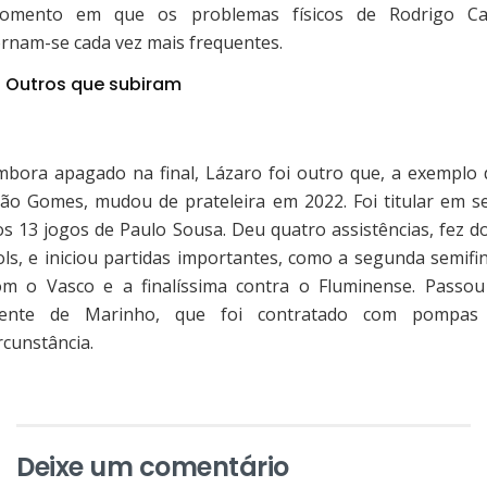
omento em que os problemas físicos de Rodrigo Ca
ornam-se cada vez mais frequentes.
Outros que subiram
mbora apagado na final, Lázaro foi outro que, a exemplo 
oão Gomes, mudou de prateleira em 2022. Foi titular em se
os 13 jogos de Paulo Sousa. Deu quatro assistências, fez do
ols, e iniciou partidas importantes, como a segunda semifin
om o Vasco e a finalíssima contra o Fluminense. Passou
rente de Marinho, que foi contratado com pompas
rcunstância.
Deixe um comentário