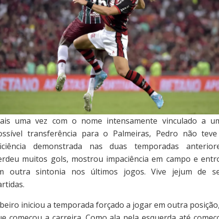
ais uma vez com o nome intensamente vinculado a u
ossível transferência para o Palmeiras, Pedro não teve
ficiência demonstrada nas duas temporadas anteriore
erdeu muitos gols, mostrou impaciência em campo e entr
m outra sintonia nos últimos jogos. Vive jejum de se
rtidas.
ibeiro iniciou a temporada forçado a jogar em outra posição,
ue começou a carreira. Como ala pela esquerda até começ