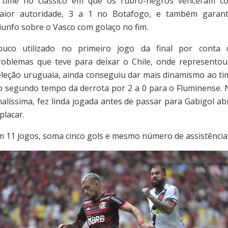
 time no clássico em que os rubro-negros venceram c
aior autoridade, 3 a 1 no Botafogo, e também garant
riunfo sobre o Vasco com golaço no fim.
ouco utilizado no primeiro jogo da final por conta 
roblemas que teve para deixar o Chile, onde representou
eleção uruguaia, ainda conseguiu dar mais dinamismo ao ti
o segundo tempo da derrota por 2 a 0 para o Fluminense. 
nalíssima, fez linda jogada antes de passar para Gabigol ab
placar.
m 11 jogos, soma cinco gols e mesmo número de assistência