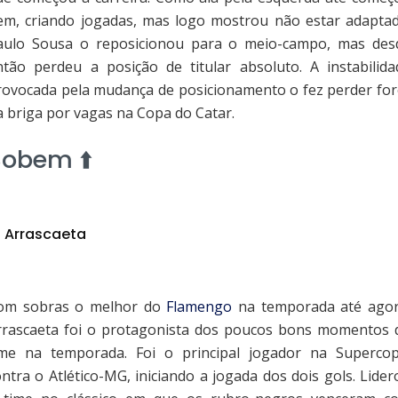
em, criando jogadas, mas logo mostrou não estar adaptad
aulo Sousa o reposicionou para o meio-campo, mas des
ntão perdeu a posição de titular absoluto. A instabilida
rovocada pela mudança de posicionamento o fez perder for
a briga por vagas na Copa do Catar.
obem ⬆️
Arrascaeta
om sobras o melhor do
Flamengo
na temporada até agor
rrascaeta foi o protagonista dos poucos bons momentos 
ime na temporada. Foi o principal jogador na Supercop
ontra o Atlético-MG, iniciando a jogada dos dois gols. Lider