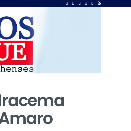
 Iracema
o Amaro