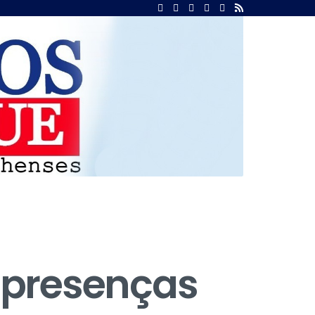
m
 presenças