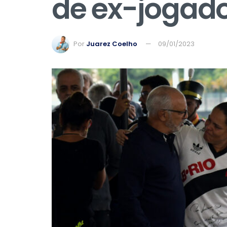
de ex-jogad
Por
Juarez Coelho
09/01/2023