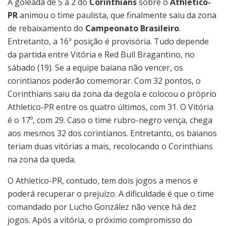
A goleada de 5 a 2 do
Corinthians
sobre o
Athletico-
PR
animou o time paulista, que finalmente saiu da zona
de rebaixamento do
Campeonato Brasileiro
.
Entretanto, a 16ª posição é provisória. Tudo depende
da partida entre Vitória e Red Bull Bragantino, no
sábado (19). Se a equipe baiana não vencer, os
corintianos poderão comemorar. Com 32 pontos, o
Corinthians saiu da zona da degola e colocou o próprio
Athletico-PR entre os quatro últimos, com 31. O Vitória
é o 17º, com 29. Caso o time rubro-negro vença, chega
aos mesmos 32 dos corintianos. Entretanto, os baianos
teriam duas vitórias a mais, recolocando o Corinthians
na zona da queda.
O Athletico-PR, contudo, tem dois jogos a menos e
poderá recuperar o prejuízo. A dificuldade é que o time
comandado por Lucho González não vence há dez
jogos. Após a vitória, o próximo compromisso do