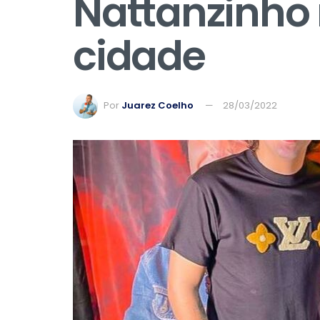
Nattanzinho
cidade
Por
Juarez Coelho
28/03/2022