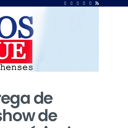
rega de
show de