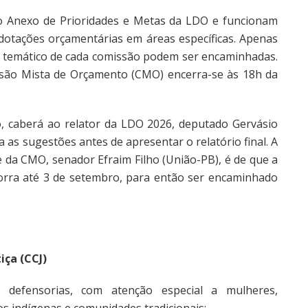
o Anexo de Prioridades e Metas da LDO e funcionam
dotações orçamentárias em áreas específicas. Apenas
 temático de cada comissão podem ser encaminhadas.
ssão Mista de Orçamento (CMO) encerra-se às 18h da
o, caberá ao relator da LDO 2026, deputado Gervásio
 as sugestões antes de apresentar o relatório final. A
e da CMO, senador Efraim Filho (União-PB), é de que a
orra até 3 de setembro, para então ser encaminhado
iça (CCJ)
 defensorias, com atenção especial a mulheres,
 indígenas e comunidades tradicionais;