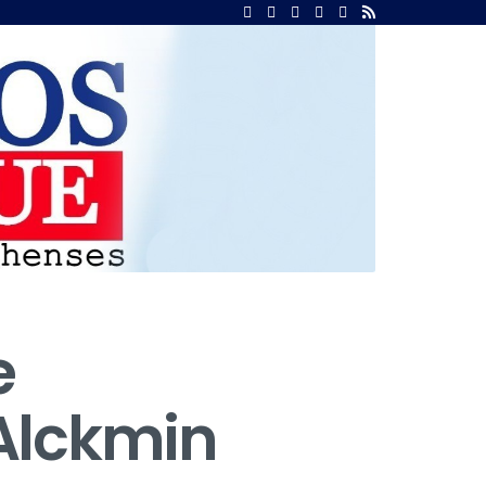
e
Alckmin