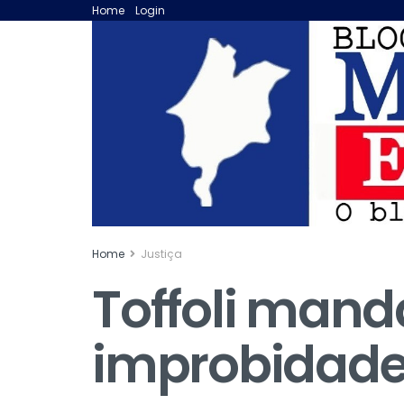
Home
Login
Home
Justiça
Toffoli mand
improbidade