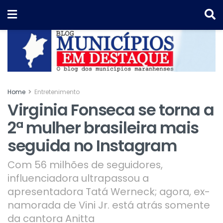
Home
Entretenimento
Virginia Fonseca se torna a
2ª mulher brasileira mais
seguida no Instagram
Com 56 milhões de seguidores,
influenciadora ultrapassou a
apresentadora Tatá Werneck; agora, ex-
namorada de Vini Jr. está atrás somente
da cantora Anitta