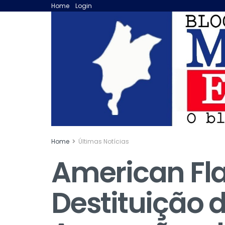
Home
Login
Home
Últimas Notícias
American Fl
Destituição 