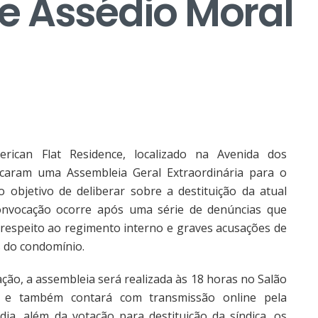
e Assédio Moral
rican Flat Residence, localizado na Avenida dos
caram uma Assembleia Geral Extraordinária para o
 objetivo de deliberar sobre a destituição da atual
A convocação ocorre após uma série de denúncias que
srespeito ao regimento interno e graves acusações de
s do condomínio.
ção, a assembleia será realizada às 18 horas no Salão
 e também contará com transmissão online pela
a, além da votação para destituição da síndica, os