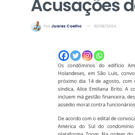
Acusações d
Por
Juarez Coelho
10/08/2024
Os condôminos do edifício Ame
Holandeses, em São Luís, convo
próximo dia 14 de agosto, com o
síndica, Alice Emiliana Brito. 
incluem má gestão financeira, de
assédio moral contra funcionário
De acordo com o edital de convoca
América do Sul do condomínio
plataforma Zoom. Na ordem do di