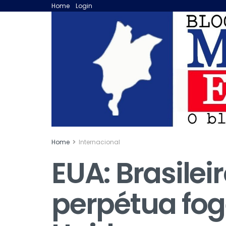
Home
Login
Home
Internacional
EUA: Brasile
perpétua fog