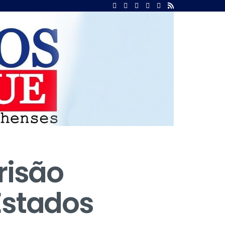
risão
Estados