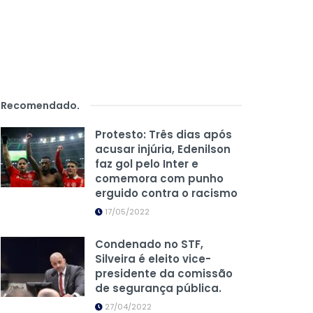
Recomendado
.
Protesto: Três dias após
acusar injúria, Edenilson
faz gol pelo Inter e
comemora com punho
erguido contra o racismo
17/05/2022
Condenado no STF,
Silveira é eleito vice-
presidente da comissão
de segurança pública.
27/04/2022