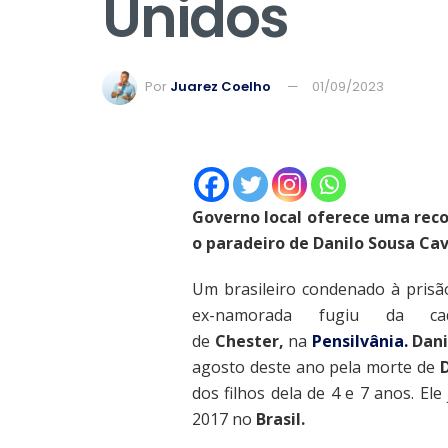
Unidos
Por
Juarez Coelho
01/09/2023
Governo local oferece uma rec
o paradeiro de Danilo Sousa Cav
Um brasileiro condenado à pris
ex-namorada fugiu da cad
de
Chester,
na
Pensilvânia.
Dani
agosto deste ano pela morte de
dos filhos dela de 4 e 7 anos. E
2017 no
Brasil.