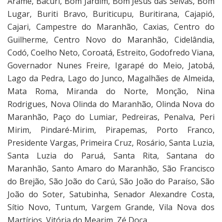
Arame, Bacuri, Bom Jardim, Bom Jesus das Selvas, Bom
Lugar, Buriti Bravo, Buriticupu, Buritirana, Cajapió,
Cajari, Campestre do Maranhão, Caxias, Centro do
Guilherme, Centro Novo do Maranhão, Cidelândia,
Codó, Coelho Neto, Coroatá, Estreito, Godofredo Viana,
Governador Nunes Freire, Igarapé do Meio, Jatobá,
Lago da Pedra, Lago do Junco, Magalhães de Almeida,
Mata Roma, Miranda do Norte, Monção, Nina
Rodrigues, Nova Olinda do Maranhão, Olinda Nova do
Maranhão, Paço do Lumiar, Pedreiras, Penalva, Peri
Mirim, Pindaré-Mirim, Pirapemas, Porto Franco,
Presidente Vargas, Primeira Cruz, Rosário, Santa Luzia,
Santa Luzia do Paruá, Santa Rita, Santana do
Maranhão, Santo Amaro do Maranhão, São Francisco
do Brejão, São João do Carú, São João do Paraíso, São
João do Soter, Satubinha, Senador Alexandre Costa,
Sítio Novo, Tuntum, Vargem Grande, Vila Nova dos
Martírios, Vitória do Mearim, Zé Doca.