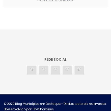
REDE SOCIAL
© 2022
Blog Municípios em Destaque
- Direitos autorais reservados
| Desenvolvido por: Host Dominus
.