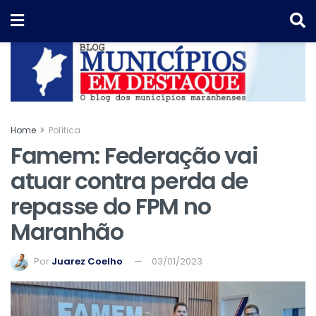
Home
Política
Famem: Federação vai
atuar contra perda de
repasse do FPM no
Maranhão
Por
Juarez Coelho
03/01/2023