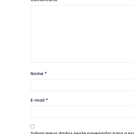
Nome
*
E-mail
*
Salvar meus dados neste navegador para a pr