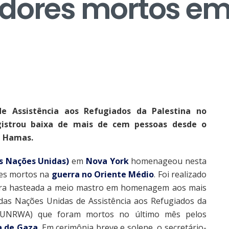
adores mortos e
e Assistência aos Refugiados da Palestina no
istrou baixa de mais de cem pessoas desde o
e Hamas.
s Nações Unidas)
em
Nova York
homenageou nesta
res mortos na
guerra no Oriente Médio
. Foi realizado
eira hasteada a meio mastro em homenagem aos mais
das Nações Unidas de Assistência aos Refugiados da
 (UNRWA) que foram mortos no último mês pelos
a de Gaza
. Em cerimônia breve e solene, o secretário-