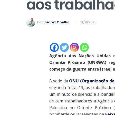
aos trabalh
Por
Juarez Coelho
13/11/2023
Agência das Nações Unidas d
Oriente Próximo (UNRWA) reg
começo da guerra entre Israel 
A sede da
ONU (Organização da
segunda-feira, 13, os trabalhado
um minuto de silêncio e a band
de cem trabalhadores a Agência 
Palestina no Oriente Próximo
bombardeios israelenses na
Faix