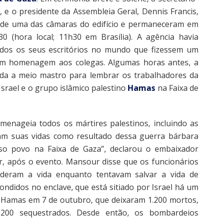
, e o presidente da Assembleia Geral, Dennis Francis,
 de uma das câmaras do edifício e permaneceram em
30 (hora local; 11h30 em Brasília). A agência havia
todos os seus escritórios no mundo que fizessem um
em homenagem aos colegas. Algumas horas antes, a
da a meio mastro para lembrar os trabalhadores da
srael e o grupo islâmico palestino
Hamas
na Faixa de
enageia todos os mártires palestinos, incluindo as
am suas vidas como resultado dessa guerra bárbara
sso povo na Faixa de Gaza”, declarou o embaixador
, após o evento. Mansour disse que os funcionários
deram a vida enquanto tentavam salvar a vida de
ondidos no enclave, que está sitiado por Israel há um
Hamas em 7 de outubro, que deixaram 1.200 mortos,
 200 sequestrados. Desde então, os bombardeios