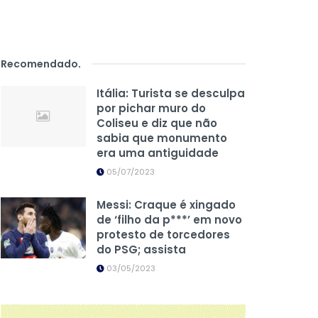
Recomendado
.
Itália: Turista se desculpa
por pichar muro do
Coliseu e diz que não
sabia que monumento
era uma antiguidade
05/07/2023
Messi: Craque é xingado
de ‘filho da p***’ em novo
protesto de torcedores
do PSG; assista
03/05/2023