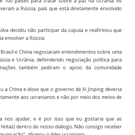
e 100 países para tratar sobre a paz na Ucrânia. As
veram a Rússia, país que está diretamente envolvido
Silva decidiu não participar da cúpula e reafirmou que
a envolver a Rússia.
Brasil e China negociaram entendimentos sobre uma
ssia e Ucrânia, defendendo negociação política para
s nações também pediram o apoio da comunidade
ou a China e disse que o governo de Xi Jinping deveria
etamente aos ucranianos e não por meio dos meios de
a nos ajudar, e é por isso que eu gostaria que as
 feitas) dentro do nosso diálogo. Não consigo receber
municação”, afirmou o líder ucraniano.