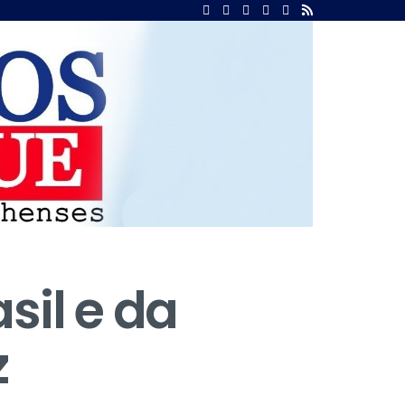
sil e da
z