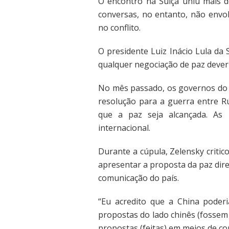
O encontro na Suíça uniu mais d
conversas, no entanto, não envol
no conflito.
O presidente Luiz Inácio Lula da 
qualquer negociação de paz deveri
No mês passado, os governos do 
resolução para a guerra entre Rú
que a paz seja alcançada. A
internacional.
Durante a cúpula, Zelensky critic
apresentar a proposta da paz dir
comunicação do país.
“Eu acredito que a China poderi
propostas do lado chinês (fossem
propostas (feitas) em meios de co