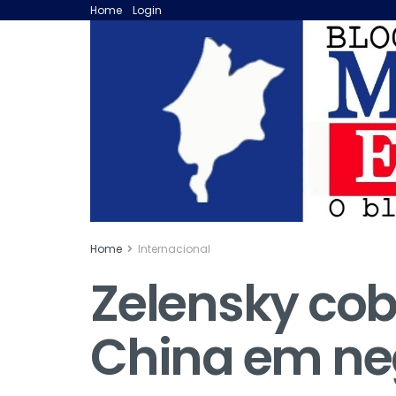
Home
Login
Home
Internacional
Zelensky cob
China em ne