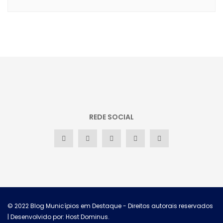
REDE SOCIAL
© 2022
Blog Municípios em Destaque
- Direitos autorais reservados
| Desenvolvido por: Host Dominus
.